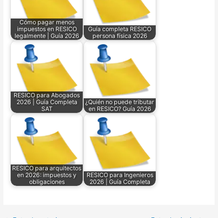
Cómo pagar menos
impuestos en RESICO
Guía completa RESICO
legalmente | Guía 2026
persona física 2026
RESICO para Abogados
2026 | Guía Completa
¿Quién no puede tributar
SAT
en RESICO? Guía 2026
RESICO para arquitectos
en 2026: impuestos y
RESICO para Ingenieros
obligaciones
2026 | Guía Completa