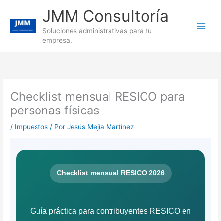
Ir
JMM Consultoría
al
contenido
Soluciones administrativas para tu
empresa.
Checklist mensual RESICO para
personas físicas
/
Impuestos
/ Por
Jesús Mejía Martínez
Checklist mensual RESICO 2026
Guía práctica para contribuyentes RESICO en