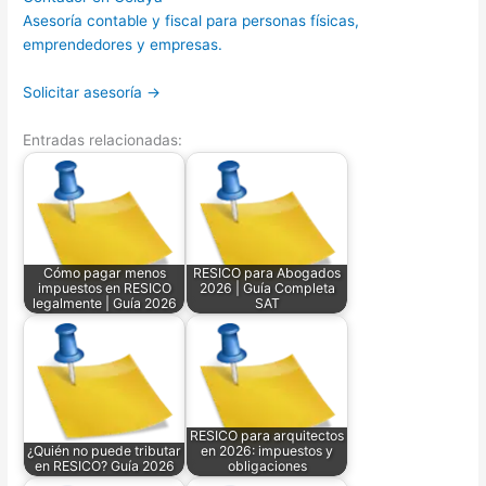
Asesoría contable y fiscal para personas físicas,
emprendedores y empresas.
Solicitar asesoría →
Entradas relacionadas:
Cómo pagar menos
RESICO para Abogados
impuestos en RESICO
2026 | Guía Completa
legalmente | Guía 2026
SAT
RESICO para arquitectos
¿Quién no puede tributar
en 2026: impuestos y
en RESICO? Guía 2026
obligaciones