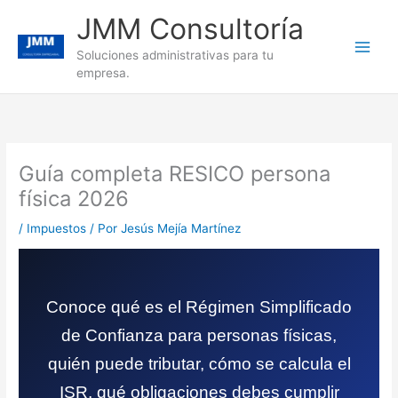
Ir
JMM Consultoría
al
contenido
Soluciones administrativas para tu
empresa.
Guía completa RESICO persona
física 2026
/
Impuestos
/ Por
Jesús Mejía Martínez
Conoce qué es el Régimen Simplificado
de Confianza para personas físicas,
quién puede tributar, cómo se calcula el
ISR, qué obligaciones debes cumplir